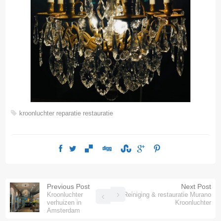
kroonluchter
reparatie
restauratie
Previous Post
Next Post
Kroonluchter
Reiniging & restauratie Murano
verhuizen in
Kroonluchter
Amsterdam