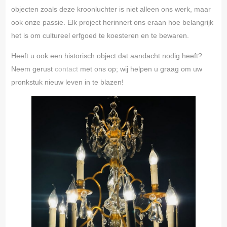
objecten zoals deze kroonluchter is niet alleen ons werk, maar
ook onze passie. Elk project herinnert ons eraan hoe belangrijk
het is om cultureel erfgoed te koesteren en te bewaren.
Heeft u ook een historisch object dat aandacht nodig heeft?
Neem gerust
contact
met ons op; wij helpen u graag om uw
pronkstuk nieuw leven in te blazen!