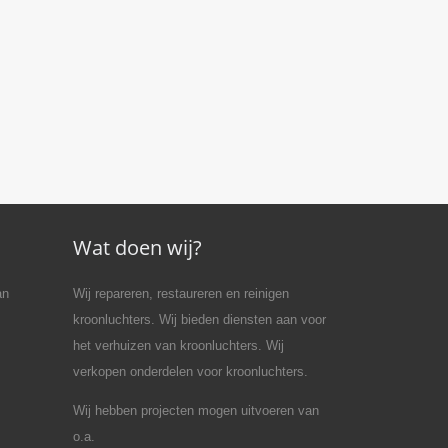
Wat doen wij?
an
Wij repareren, restaureren en reinigen
kroonluchters. Wij bieden diensten aan voor
het verhuizen van kroonluchters. Wij
verkopen onderdelen voor kroonluchters.
Wij hebben projecten mogen uitvoeren van
o.a.