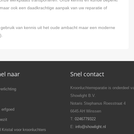
g maar ook een daadkrachtige aanpak van uw reparatie of
gebruik van kennis uit het oude ambacht maar een moderne
).
el naar
Snel contact
Kroonluchterreparatie is onderdeel v
erlichting
Showlight B.V.
Notaris Stephanus Roesstraat 4
l erfgoed
6645 AH Winssen
T:
0246779322
bezit
E:
info@showlight.nl
 Kristal voor kroonluchters