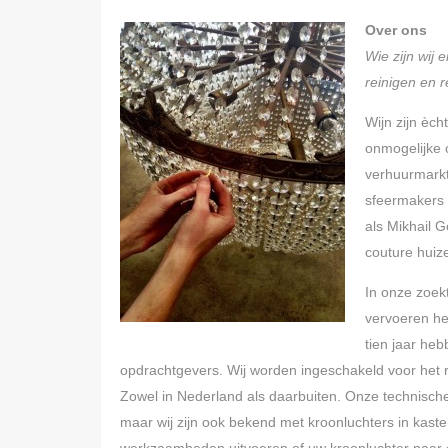
Over ons
Wie zijn wij
reinigen en 
Wijn zijn èch
onmogelijke 
verhuurmarkt.
sfeermakers 
als Mikhail 
couture huize
In onze zoek
vervoeren he
tien jaar he
opdrachtgevers. Wij worden ingeschakeld voor het r
Zowel in Nederland als daarbuiten. Onze technisch
maar wij zijn ook bekend met kroonluchters in kast
werkzaamheden uitvoeren of uw kroonluchter naar 