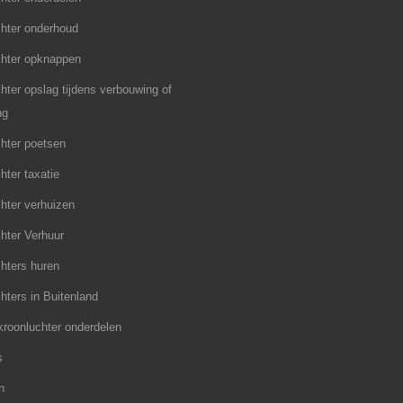
hter onderhoud
chter opknappen
hter opslag tijdens verbouwing of
ng
hter poetsen
hter taxatie
hter verhuizen
hter Verhuur
hters huren
hters in Buitenland
roonluchter onderdelen
s
n