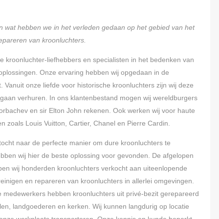
 en wat hebben we in het verleden gedaan op het gebied van het
repareren van kroonluchters.
te kroonluchter-liefhebbers en specialisten in het bedenken van
oplossingen. Onze ervaring hebben wij opgedaan in de
 Vanuit onze liefde voor historische kroonluchters zijn wij deze
gaan verhuren. In ons klantenbestand mogen wij wereldburgers
Gorbachev en sir Elton John rekenen. Ook werken wij voor haute
n zoals Louis Vuitton, Cartier, Chanel en Pierre Cardin.
tocht naar de perfecte manier om dure kroonluchters te
bben wij hier de beste oplossing voor gevonden. De afgelopen
bben wij honderden kroonluchters verkocht aan uiteenlopende
einigen en repareren van kroonluchters in allerlei omgevingen.
e medewerkers hebben kroonluchters uit privé-bezit gerepareerd
elen, landgoederen en kerken. Wij kunnen langdurig op locatie
onze werkplaats transporteren. Onze kennis en kunde beperkt