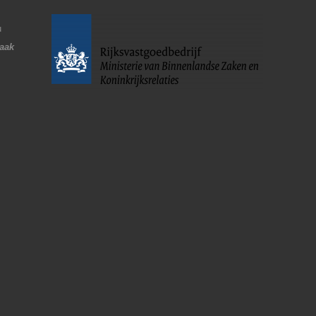
u
raak