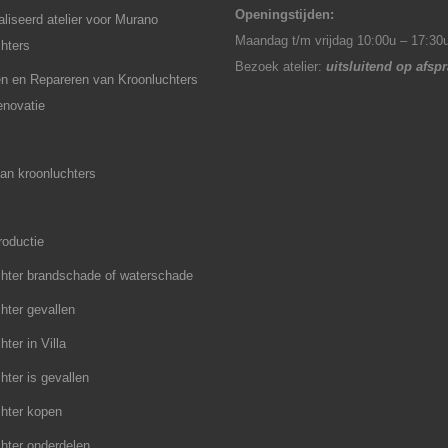
Openingstijden:
liseerd atelier voor Murano
Maandag t/m vrijdag 10:00u – 17:30
hters
Bezoek atelier:
uitsluitend op afsp
en en Repareren van Kroonluchters
renovatie
an kroonluchters
roductie
hter brandschade of waterschade
hter gevallen
ter in Villa
hter is gevallen
hter kopen
hter onderdelen