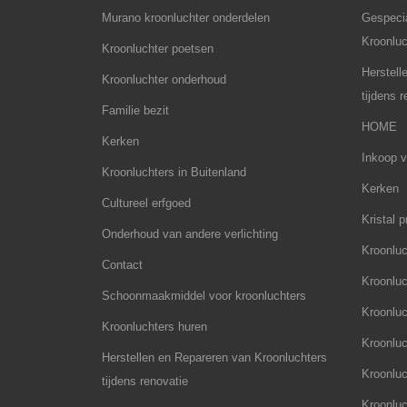
Murano kroonluchter onderdelen
Gespecia
Kroonluc
Kroonluchter poetsen
Herstell
Kroonluchter onderhoud
tijdens 
Familie bezit
HOME
Kerken
Inkoop v
Kroonluchters in Buitenland
Kerken
Cultureel erfgoed
Kristal p
Onderhoud van andere verlichting
Kroonluc
Contact
Kroonluc
Schoonmaakmiddel voor kroonluchters
Kroonluch
Kroonluchters huren
Kroonluc
Herstellen en Repareren van Kroonluchters
Kroonluc
tijdens renovatie
Kroonluc