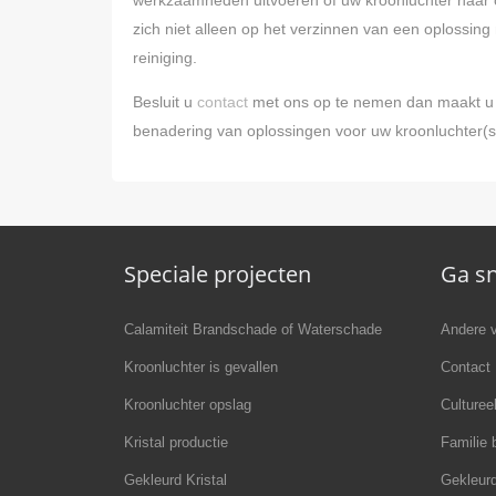
zich niet alleen op het verzinnen van een oplossin
reiniging.
Besluit u
contact
met ons op te nemen dan maakt u 
benadering van oplossingen voor uw kroonluchter(s
Speciale projecten
Ga sn
Calamiteit Brandschade of Waterschade
Andere v
Kroonluchter is gevallen
Contact
Kroonluchter opslag
Culturee
Kristal productie
Familie 
Gekleurd Kristal
Gekleurd