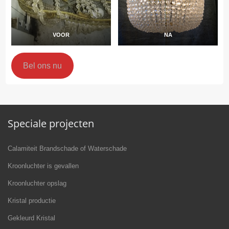
VOOR
NA
Bel ons nu
Speciale projecten
Calamiteit Brandschade of Waterschade
Kroonluchter is gevallen
Kroonluchter opslag
Kristal productie
Gekleurd Kristal