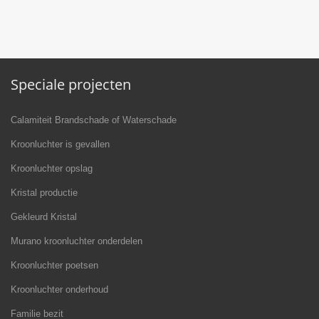
Speciale projecten
Calamiteit Brandschade of Waterschade
Kroonluchter is gevallen
Kroonluchter opslag
Kristal productie
Gekleurd Kristal
Murano kroonluchter onderdelen
Kroonluchter poetsen
Kroonluchter onderhoud
Familie bezit