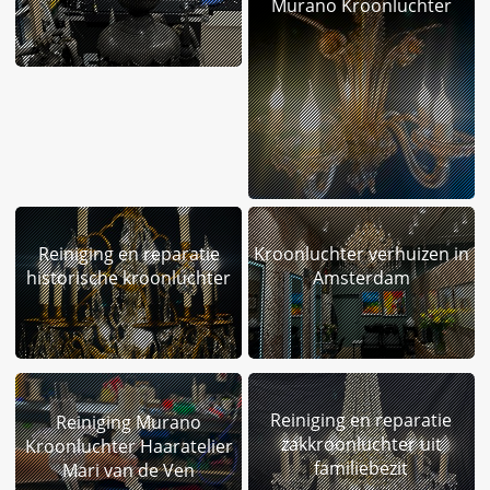
Murano Kroonluchter
Reiniging en reparatie
Kroonluchter verhuizen in
historische kroonluchter
Amsterdam
Reiniging en reparatie
Reiniging Murano
zakkroonluchter uit
Kroonluchter Haaratelier
familiebezit
Mari van de Ven