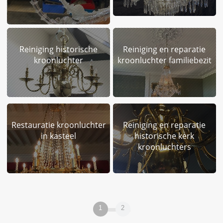
Reiniging historische
Reiniging en reparatie
kroonluchter
kroonluchter familiebezit
Restauratie kroonluchter
Reiniging en reparatie
in kasteel
historische kerk
kroonluchters
1
2