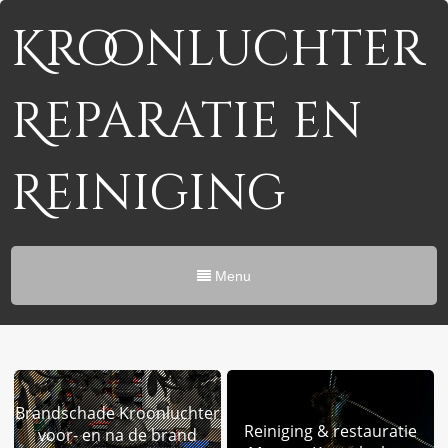
Kroonluchter
Reparatie en
Reiniging
Menu
Brandschade Kroonluchter
Reiniging & restauratie
voor- en na de brand