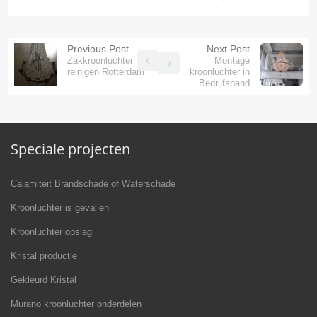
Previous Post
Next Post
Zakkroonluchter
Montage
reinigen Rotterdam
kroonluchter in
Bedrijfspand
Speciale projecten
Calamiteit Brandschade of Waterschade
Kroonluchter is gevallen
Kroonluchter opslag
Kristal productie
Gekleurd Kristal
Murano kroonluchter onderdelen