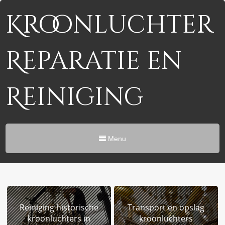
Kroonluchter
Reparatie en
Reiniging
Menu
Reiniging historische
Transport en opslag
kroonluchters in
kroonluchters