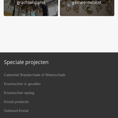
grachtenpand
gemeentebezit
Speciale projecten
Calamiteit Brandschade of Waterschade
Kroonluchter is gevallen
Kroonluchter opslag
Kristal productie
Gekleurd Kristal