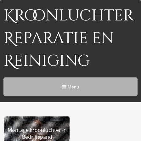
Kroonluchter
Reparatie en
Reiniging
Menu
Montage kroonluchter in
Bedrijfspand