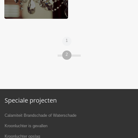
1
2
Speciale projecten
Calamiteit Brandschade of Waterschade
Kroonluchter is gevallen
Kroonluchter opslag