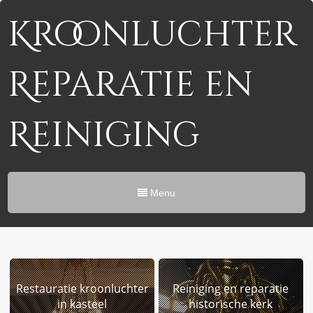
Kroonluchter
Reparatie en
Reiniging
Menu
Restauratie kroonluchter
Reiniging en reparatie
in kasteel
historische kerk