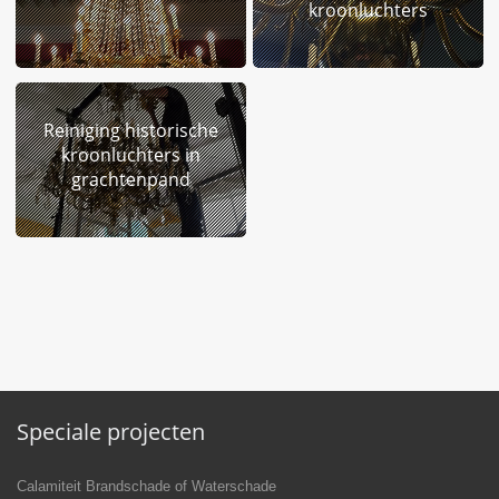
kroonluchters
Reiniging historische
kroonluchters in
grachtenpand
Speciale projecten
Calamiteit Brandschade of Waterschade