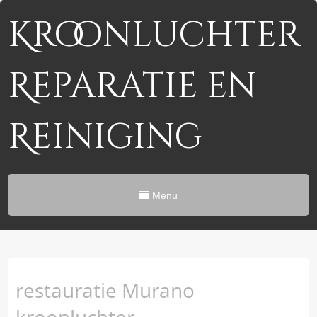
Kroonluchter
Reparatie en
Reiniging
Menu
restauratie Murano
kroonluchter