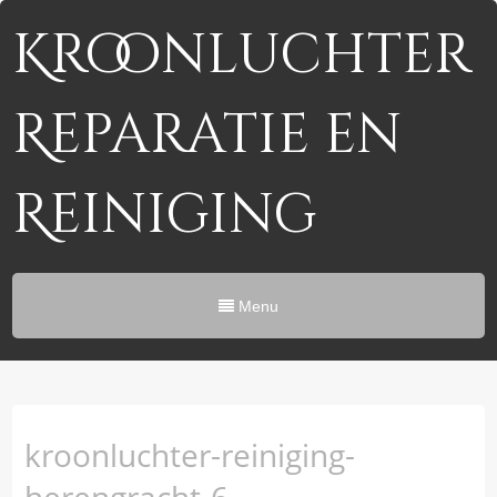
Kroonluchter
Reparatie en
Reiniging
Menu
kroonluchter-reiniging-
herengracht-6