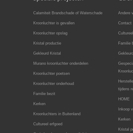
Calamiteit Brandschade of Waterschade
Andere v
Kroonluchter is gevallen
Contact
Kroonluchter opslag
Culturee
Kristal productie
Familie 
Gekleurd Kristal
Gekleurd
Murano kroonluchter onderdelen
Gespecia
Kroonluc
Kroonluchter poetsen
Herstell
Kroonluchter onderhoud
tijdens 
Familie bezit
HOME
Kerken
Inkoop v
Kroonluchters in Buitenland
Kerken
Cultureel erfgoed
Kristal p