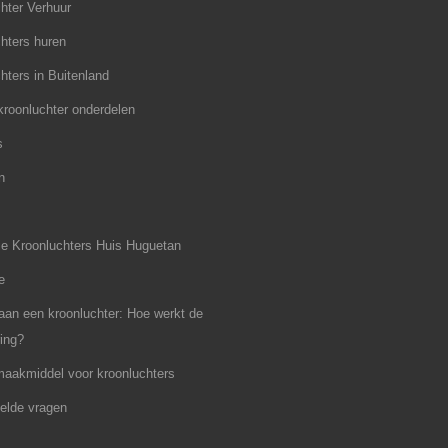
hter Verhuur
hters huren
hters in Buitenland
roonluchter onderdelen
s
n
e Kroonluchters Huis Huguetan
e
an een kroonluchter: Hoe werkt de
ing?
aakmiddel voor kroonluchters
elde vragen