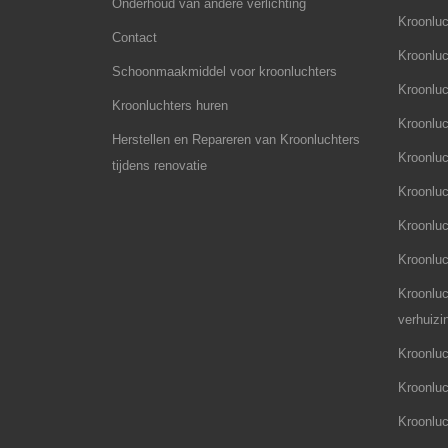
Onderhoud van andere verlichting
Kroonluc
Contact
Kroonluc
Schoonmaakmiddel voor kroonluchters
Kroonluch
Kroonluchters huren
Kroonluc
Herstellen en Repareren van Kroonluchters
Kroonluc
tijdens renovatie
Kroonluc
Kroonluc
Kroonlu
Kroonluc
verhuizi
Kroonluc
Kroonluc
Kroonluc