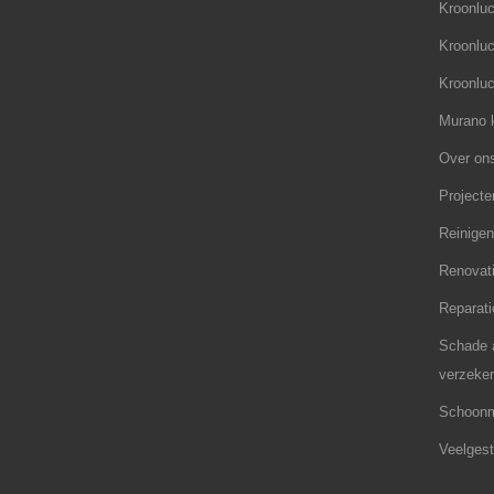
Kroonluc
Kroonluc
Kroonluc
Murano k
Over on
Projecte
Reinigen
Renovati
Reparati
Schade a
verzeker
Schoonm
Veelgest