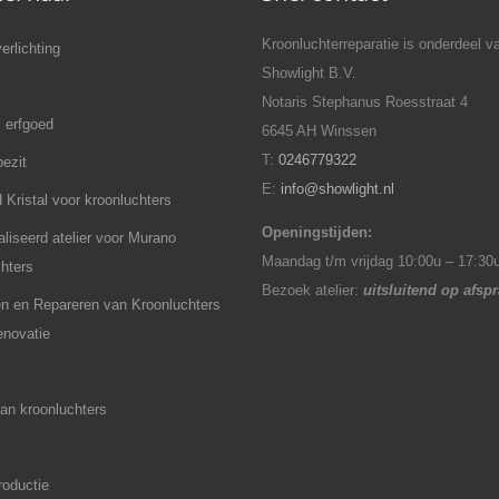
Kroonluchterreparatie is onderdeel v
erlichting
Showlight B.V.
Notaris Stephanus Roesstraat 4
l erfgoed
6645 AH Winssen
T:
0246779322
bezit
E:
info@showlight.nl
 Kristal voor kroonluchters
Openingstijden:
liseerd atelier voor Murano
Maandag t/m vrijdag 10:00u – 17:30
hters
Bezoek atelier:
uitsluitend op afsp
en en Repareren van Kroonluchters
renovatie
an kroonluchters
roductie