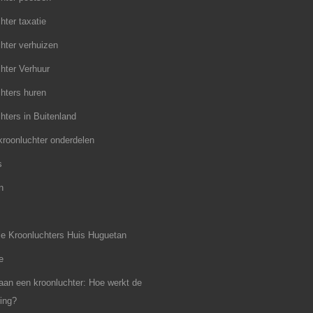
hter taxatie
hter verhuizen
hter Verhuur
hters huren
hters in Buitenland
roonluchter onderdelen
s
n
e Kroonluchters Huis Huguetan
e
an een kroonluchter: Hoe werkt de
ing?