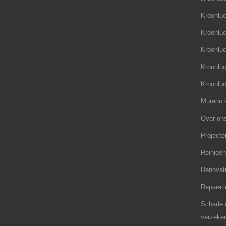
Kroonluc
Kroonluc
Kroonluc
Kroonluc
Kroonluc
Murano k
Over on
Projecte
Reinigen
Renovati
Reparati
Schade a
verzeker