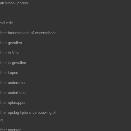
an kroonluchters
roductie
hter brandschade of waterschade
hter gevallen
ter in Villa
hter is gevallen
hter kopen
hter onderdelen
hter onderhoud
chter opknappen
hter opslag tijdens verbouwing of
ng
hter poetsen