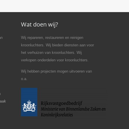
Wat doen wij?
an
Wij repareren, restaureren en reinigen
kroonluchters. Wij bieden diensten aan voor
het verhuizen van kroonluchters. Wij
verkopen onderdelen voor kroonluchters.
Wij hebben projecten mogen uitvoeren van
o.a.
u
raak