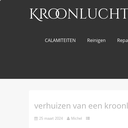
Kroonluchte
CALAMITEITEN
Reinigen
Repa
verhuizen van een kroo
25 maart 2024
Michel