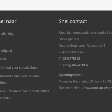
el naar
Snel contact
Kroonluchterreparatie is onderdeel v
erlichting
Showlight B.V.
Notaris Stephanus Roesstraat 4
l erfgoed
6645 AH Winssen
T:
0246779322
bezit
E:
info@showlight.nl
 Kristal voor kroonluchters
Openingstijden:
liseerd atelier voor Murano
Maandag t/m vrijdag 10:00u – 17:30
hters
Bezoek atelier:
uitsluitend op afsp
en en Repareren van Kroonluchters
renovatie