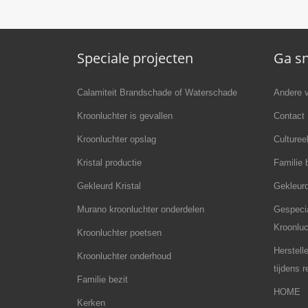
Speciale projecten
Ga sn
Calamiteit Brandschade of Waterschade
Andere v
Kroonluchter is gevallen
Contact
Kroonluchter opslag
Culturee
Kristal productie
Familie 
Gekleurd Kristal
Gekleurd
Murano kroonluchter onderdelen
Gespecia
Kroonluc
Kroonluchter poetsen
Herstell
Kroonluchter onderhoud
tijdens 
Familie bezit
HOME
Kerken