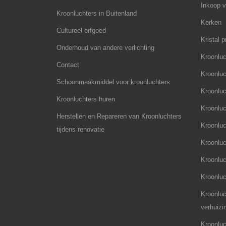
Inkoop v
Kroonluchters in Buitenland
Kerken
Cultureel erfgoed
Kristal p
Onderhoud van andere verlichting
Kroonluc
Contact
Kroonluc
Schoonmaakmiddel voor kroonluchters
Kroonluch
Kroonluchters huren
Kroonluc
Herstellen en Repareren van Kroonluchters
Kroonluc
tijdens renovatie
Kroonluc
Kroonluc
Kroonlu
Kroonluc
verhuizi
Kroonluc