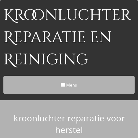
Kroonluchter
Reparatie en
Reiniging
Menu
kroonluchter reparatie voor
herstel