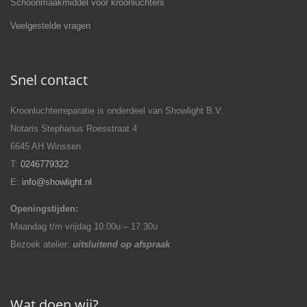
Schoonmaakmiddel voor kroonluchters
Veelgestelde vragen
Snel contact
Kroonluchterreparatie is onderdeel van Showlight B.V.
Notaris Stephanus Roesstraat 4
6645 AH Winssen
T:
0246779322
E:
info@showlight.nl
Openingstijden:
Maandag t/m vrijdag 10:00u – 17:30u
Bezoek atelier:
uitsluitend op afspraak
Wat doen wij?