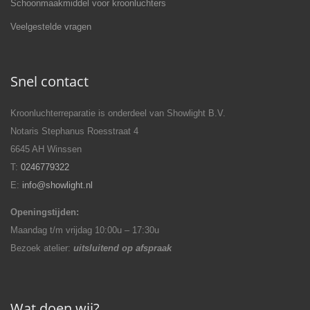
Schoonmaakmiddel voor kroonluchters
Veelgestelde vragen
Snel contact
Kroonluchterreparatie is onderdeel van Showlight B.V.
Notaris Stephanus Roesstraat 4
6645 AH Winssen
T:
0246779322
E:
info@showlight.nl
Openingstijden:
Maandag t/m vrijdag 10:00u – 17:30u
Bezoek atelier:
uitsluitend op afspraak
Wat doen wij?